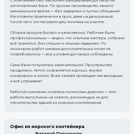
С компанией был заключён официальный договор на
изготовление бани. По срокам производство заняло
минимальное время — без задержек и пустых обещаний.
Изготовили практически в срок, даже на день раньше,
после чего согласовали дату монтажа на участке.
Сборка прошла быстро и качественно. Рабочие были
профессиональны — видно, что опытные мастера, собрали
всё грамотно, без спешки и лишних задержек. По
окончании работ никаких дополнительных оплат не
потребовалось — все условия договора соблюдены.
Сама баня получилась замечательной. Пространство
продумано, тепло сохраняется хорошо, внутри
комфортно и уютно. Всей семьёй проводим там выходные,
и всё устраивает.
Работой компании осталась полностью доволен — все
работы выполнены на совесть, рекомендую их для
строительства зданий из морских контейнеров.
Офис из морского контейнера
Виталий Пархомчик