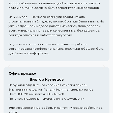
водоснабжением и канализацией в одном месте, так что
потом почти не должно быть дополнительных расходов.
Из минусов — немного сдвинули сроки начала
строительства на 2 недели, так как бригада была занята. Но
уже на прошлой неделе работы начались, пока доволен
всем: материалы привезли качественные, без дефектов,
бригада опытная и работает аккуратно.
В целом впечатления положительные — работа
организована профессионально, результат обещает быть
удобным и комфортным.
Офис продаж
Виктор Кузнецов
Наружная отделка: Трехслойная сэндвич панель
Внутренняя отделка: Панели Криплат светлых тонов
Пол: ЦСП 20 мм, плитки ПВХ Nfrkett
Потолок: подвесная система типа «Армстронг»
Электромонтажные работы и сантехнические работы под
ключ.