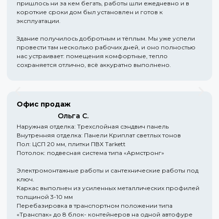
пришлось ни за кем бегать, работы шли ежедневно и в
короткие сроки дом был установлен и готов к
эксплуатации.
Здание получилось добротным и тёплым. Мы уже успели
провести там несколько рабочих дней, и оно полностью
нас устраивает: помещения комфортные, тепло
сохраняется отлично, всё аккуратно выполнено.
Офис продаж
Ольга С.
Наружная отделка: Трехслойная сэндвич панель
Внутренняя отделка: Панели Криплат светлых тонов
Пол: ЦСП 20 мм, плитки ПВХ Tarkett
Потолок: подвесная система типа «Армстронг»
Электромонтажные работы и сантехнические работы под
ключ.
Каркас выполнен из усиленных металлических профилей
толщиной 3-10 мм
Перебазировка в транспортном положении типа
«Транспак» до 8 блок- контейнеров на одной автофуре