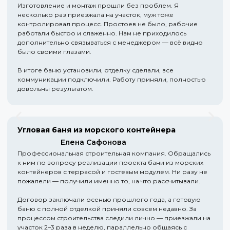
Изготовление и монтаж прошли без проблем. Я
несколько раз приезжала на участок, муж тоже
контролировал процесс. Простоев не было, рабочие
работали быстро и слаженно. Нам не приходилось
дополнительно связываться с менеджером — всё видно
было своими глазами.
В итоге баню установили, отделку сделали, все
коммуникации подключили. Работу приняли, полностью
довольны результатом.
Угловая баня из морского контейнера
Елена Сафонова
Профессиональная строительная компания. Обращались
к ним по вопросу реализации проекта бани из морских
контейнеров с террасой и гостевым модулем. Ни разу не
пожалели — получили именно то, на что рассчитывали.
Договор заключали осенью прошлого года, а готовую
баню с полной отделкой приняли совсем недавно. За
процессом строительства следили лично — приезжали на
участок 2–3 раза в неделю, параллельно общаясь с