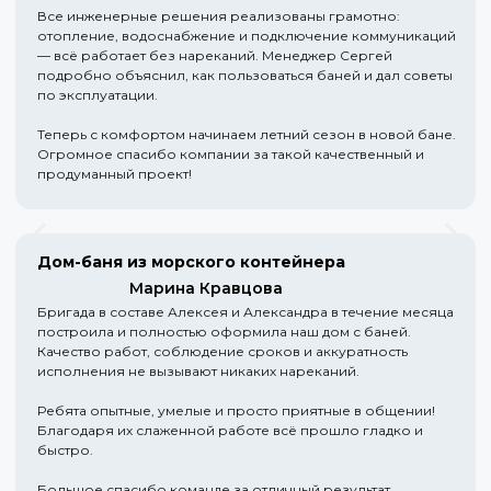
Все инженерные решения реализованы грамотно:
отопление, водоснабжение и подключение коммуникаций
— всё работает без нареканий. Менеджер Сергей
подробно объяснил, как пользоваться баней и дал советы
по эксплуатации.
Теперь с комфортом начинаем летний сезон в новой бане.
Огромное спасибо компании за такой качественный и
продуманный проект!
Дом-баня из морского контейнера
Марина Кравцова
Бригада в составе Алексея и Александра в течение месяца
построила и полностью оформила наш дом с баней.
Качество работ, соблюдение сроков и аккуратность
исполнения не вызывают никаких нареканий.
Ребята опытные, умелые и просто приятные в общении!
Благодаря их слаженной работе всё прошло гладко и
быстро.
Большое спасибо команде за отличный результат.