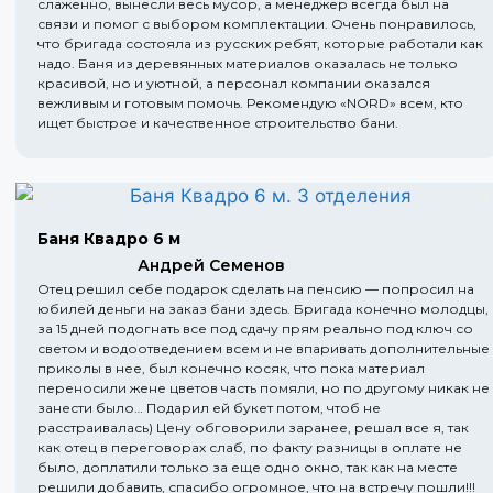
слаженно, вынесли весь мусор, а менеджер всегда был на
связи и помог с выбором комплектации. Очень понравилось,
что бригада состояла из русских ребят, которые работали как
надо. Баня из деревянных материалов оказалась не только
красивой, но и уютной, а персонал компании оказался
вежливым и готовым помочь. Рекомендую «NORD» всем, кто
ищет быстрое и качественное строительство бани.
Баня Квадро 6 м
Андрей Семенов
Отец решил себе подарок сделать на пенсию — попросил на
юбилей деньги на заказ бани здесь. Бригада конечно молодцы,
за 15 дней подогнать все под сдачу прям реально под ключ со
светом и водоотведением всем и не впаривать дополнительные
приколы в нее, был конечно косяк, что пока материал
переносили жене цветов часть помяли, но по другому никак не
занести было… Подарил ей букет потом, чтоб не
расстраивалась) Цену обговорили заранее, решал все я, так
как отец в переговорах слаб, по факту разницы в оплате не
было, доплатили только за еще одно окно, так как на месте
решили добавить, спасибо огромное, что на встречу пошли!!!