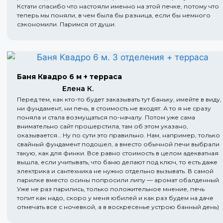
Кстати спасибо что настояли именно на этой печке, потому что
теперь мы поняли, в чем была бы разница, если бы немного
сэкономили. Паримся от души.
Баня Квадро 6 м + терраса
Елена К.
Перед тем, как кто-то будет заказывать тут баньку, имейте в виду,
ни фундамент, ни печь, в стоимость не входят. А то я не сразу
поняла и стала возмущаться по-началу. Потом уже сама
внимательно сайт прошерстила, там об этом указано,
оказывается… Ну по сути это правильно. Нам, например, только
свайный фундамент подошел, а вместо обычной печи выбрали
такую, как для финки. Все равно стоимость в целом адекватная
вышла, если учитывать, что баню делают под ключ, то есть даже
электрика и сантехника не нужно отдельно вызывать. В самой
парилке вместо осины попросили липу — аромат обалденный.
Уже не раз парились, только положительное мнение, печь
топит как надо, скоро у меня юбилей и как раз будем на даче
отмечать все с ночевкой, а в воскресенье устрою банный день)