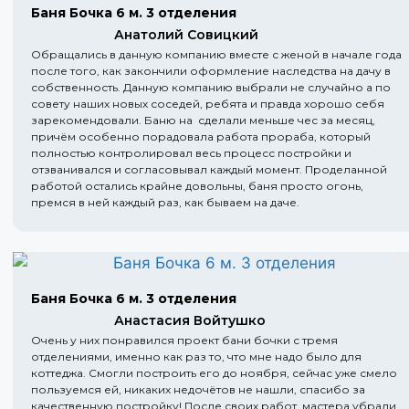
Баня Бочка 6 м. 3 отделения
Анатолий Совицкий
Обращались в данную компанию вместе с женой в начале года
после того, как закончили оформление наследства на дачу в
собственность. Данную компанию выбрали не случайно а по
совету наших новых соседей, ребята и правда хорошо себя
зарекомендовали. Баню на сделали меньше чес за месяц,
причём особенно порадовала работа прораба, который
полностью контролировал весь процесс постройки и
отзванивался и согласовывал каждый момент. Проделанной
работой остались крайне довольны, баня просто огонь,
премся в ней каждый раз, как бываем на даче.
Баня Бочка 6 м. 3 отделения
Анастасия Войтушко
Очень у них понравился проект бани бочки с тремя
отделениями, именно как раз то, что мне надо было для
коттеджа. Смогли построить его до ноября, сейчас уже смело
пользуемся ей, никаких недочётов не нашли, спасибо за
качественную постройку! После своих работ, мастера убрали