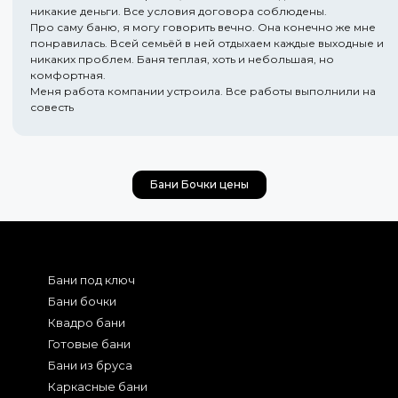
никакие деньги. Все условия договора соблюдены.
Про саму баню, я могу говорить вечно. Она конечно же мне
понравилась. Всей семьёй в ней отдыхаем каждые выходные и
никаких проблем. Баня теплая, хоть и небольшая, но
комфортная.
Меня работа компании устроила. Все работы выполнили на
совесть
Бани Бочки цены
Бани под ключ
Бани бочки
Квадро бани
Готовые бани
Бани из бруса
Каркасные бани