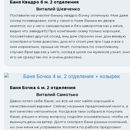
Баня Квадро 6 м. 2 отделения
Виталий Шевченко
Поставили на участке баньку квадро бочку отличную. Мне даже
сосед позавидовал, хотя у самого тоже банька во дворе
имеется, но у него самодельная и без наворотов как у меня,
видно что завидует)) Про компанию скажу только хорошее,
посоветовал другой сосед, ему дом строили они, дом вживую
осмотрел и тоже доволен, дом его стоит уже три года и все с
ним нормально, крыша не течет, попалась по счастливому
случаю бригада как у него, сосед в шоке он мужиков узнал, они
его не сразу) так что я очень доволен)
Баня Бочка 4 м. 2 отделения
Виталий Самотько
Давно хотел себе баню, но все не мог найти хороший и
качественный вариант. Сейчас на рынке предложений много, а
вот качество непонятное. Когда все таки собрался покупать
баню, решил к этому вопросу подойти основательно, чтобы не
выкинуть день на ветер. Долго смотрел бани разных компаний,
но они меня не устраивали. Коллега по работе предложил