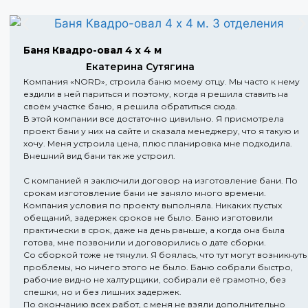
Баня Квадро-овал 4 х 4 м
Екатерина Сутягина
Компания «NORD», строила баню моему отцу. Мы часто к нему
ездили в ней париться и поэтому, когда я решила ставить на
своём участке баню, я решила обратиться сюда.
В этой компании все достаточно цивильно. Я присмотрела
проект бани у них на сайте и сказала менеджеру, что я такую и
хочу. Меня устроила цена, плюс планировка мне подходила.
Внешний вид бани так же устроил.
С компанией я заключили договор на изготовление бани. По
срокам изготовление бани не заняло много времени.
Компания условия по проекту выполняла. Никаких пустых
обещаний, задержек сроков не было. Баню изготовили
практически в срок, даже на день раньше, а когда она была
готова, мне позвонили и договорились о дате сборки.
Со сборкой тоже не тянули. Я боялась, что тут могут возникнуть
проблемы, но ничего этого не было. Баню собрали быстро,
рабочие видно не халтурщики, собирали её грамотно, без
спешки, но и без лишних задержек.
По окончанию всех работ, с меня не взяли дополнительно