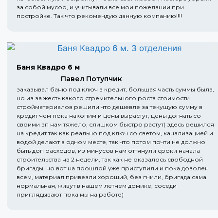
за собой мусор, и учитывали все мои пожелании при
постройке. Так что рекомендую данную компанию!!!!
Баня Квадро 6 м
Павел Потупчик
заказывал баню под ключ в кредит, большая часть суммы была,
но из за жесть какого стремительного роста стоимости
стройматериалов решили что дешевле за текущую сумму в
кредит чем пока накопим и цены вырастут, цены догнать со
своими зп нам тяжело, слишком быстро растут( здесь решился
на кредит так как реально под ключ со светом, канализацией и
водой делают в одном месте, так что потом почти не должно
быть доп расходов, из минусов нам оттянули сроки начала
строительства на 2 недели, так как не оказалось свободной
бригады, но вот на прошлой уже приступили и пока доволен
всем, материал привезли хороший, без гнили, бригада сама
нормальная, живут в нашем летнем домике, соседи
приглядывают пока мы на работе)