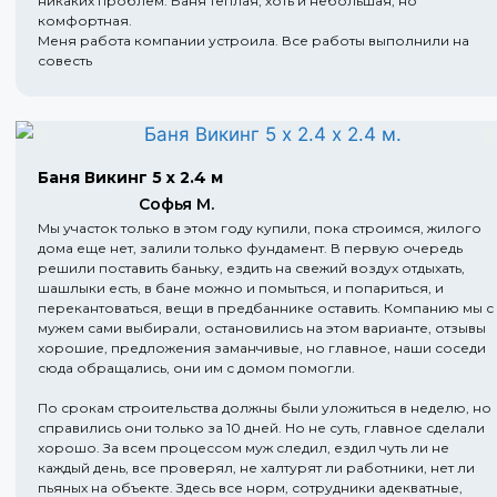
никаких проблем. Баня теплая, хоть и небольшая, но
комфортная.
Меня работа компании устроила. Все работы выполнили на
совесть
Баня Викинг 5 х 2.4 м
Софья М.
Мы участок только в этом году купили, пока строимся, жилого
дома еще нет, залили только фундамент. В первую очередь
решили поставить баньку, ездить на свежий воздух отдыхать,
шашлыки есть, в бане можно и помыться, и попариться, и
перекантоваться, вещи в предбаннике оставить. Компанию мы с
мужем сами выбирали, остановились на этом варианте, отзывы
хорошие, предложения заманчивые, но главное, наши соседи
сюда обращались, они им с домом помогли.
По срокам строительства должны были уложиться в неделю, но
справились они только за 10 дней. Но не суть, главное сделали
хорошо. За всем процессом муж следил, ездил чуть ли не
каждый день, все проверял, не халтурят ли работники, нет ли
пьяных на объекте. Здесь все норм, сотрудники адекватные,