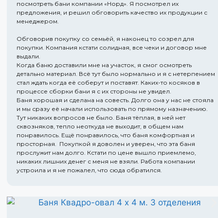
посмотреть бани компании «Норд». Я посмотрел их
предложения, и решил обговорить качество их продукции с
менеджером.
Обговорив покупку со семьёй, я наконец то созрел для
покупки. Компания кстати солидная, все чеки и договор мне
выдали.
Когда баню доставили мне на участок, я смог осмотреть
детально материал. Всё тут было нормально и я с нетерпением
стал ждать когда её соберут и поставят. Каких-то косяков в
процессе сборки бани я с их стороны не увидел.
Баня хорошая и сделана на совесть. Долго она у нас не стояла
и мы сразу её начали использовать по прямому назначению.
Тут никаких вопросов не было. Баня тёплая, в ней нет
сквозняков, тепло неоткуда не выходит, в общем нам
понравилось. Ещё понравилось, что баня комфортная и
просторная. Покупкой я доволен и уверен, что эта баня
прослужит нам долго. Кстати по цене вышло приемлемо,
никаких лишних денег с меня не взяли. Работа компании
устроила и я не пожалел, что сюда обратился.