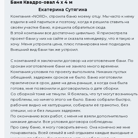
Баня Квадро-овал 4 х 4 м
Екатерина Сутягина
Компания «NORD», строила баню моему отцу. Мы часто к нему
ездили в ней париться и поэтому, когда я решила ставить на
своём участке баню, я решила обратиться сюда.
В этой компании все достаточно цивильно. Я присмотрела
проект бани у них на сайте и сказала менеджеру, что я такую и
хочу. Меня устроила цена, плюс планировка мне подходила.
Внешний вид бани так же устроил.
С компанией я заключили договор на изготовление бани. По
срокам изготовление бани не заняло много времени.
Компания условия по проекту выполняла. Никаких пустых
обещаний, задержек сроков не было. Баню изготовили
практически в срок, даже на день раньше, а когда она была
готова, мне позвонили и договорились о дате сборки.
Со сборкой тоже не тянули. Я боялась, что тут могут возникнуть
проблемы, но ничего этого не было. Баню собрали быстро,
рабочие видно не халтурщики, собирали её грамотно, без
спешки, но и без лишних задержек.
По окончанию всех работ, с меня не взяли дополнительно
никакие деньги. Все условия договора соблюдены.
Про саму баню, я могу говорить вечно. Она конечно же мне
понравилась. Всей семьёй в ней отдыхаем каждые выходные и