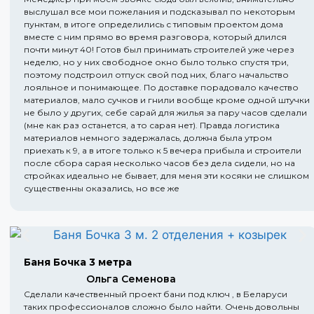
выслушал все мои пожелания и подсказывал по некоторым
пунктам, в итоге определились с типовым проектом дома
вместе с ним прямо во время разговора, который длился
почти минут 40! Готов был принимать строителей уже через
неделю, но у них свободное окно было только спустя три,
поэтому подстроил отпуск свой под них, благо начальство
лояльное и понимающее. По доставке порадовало качество
материалов, мало сучков и гнили вообще кроме одной штучки
не было у других, себе сарай для жилья за пару часов сделали
(мне как раз останется, а то сарая нет). Правда логистика
материалов немного задержалась, должна была утром
приехать к 9, а в итоге только к 5 вечера прибыла и строители
после сбора сарая несколько часов без дела сидели, но на
стройках идеально не бывает, для меня эти косяки не слишком
существенны оказались, но все же
Баня Бочка 3 метра
Ольга Семенова
Сделали качественный проект бани под ключ , в Беларуси
таких профессионалов сложно было найти. Очень довольны