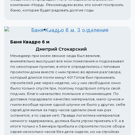
компании «Норд». Рекомендуем всем, кто хочет построить
баню, которая будет радовать долгие годы
Баня Квадро 6 м
Дмитрий Стокарский
Менеджер при моем звонке сюда был вежлив,
внимательно выслушал все мои пожелания и подсказывал
по некоторым пунктам, в итоге определились с типовым
проектом дома вместе с ним прямо во время разговора,
который длился почти минут 40! Готов был принимать
строителей уже через неделю, но у них свободное окно
было только спустя три, поэтому подстроил отпуск свой
под них, благо начальство лояльное и понимающее. По
доставке порадовало качество материалов, мало сучков и
гнили вообще кроме одной штучки не было у других, себе
сарай для жилья за пару часов сделали (мне как раз
останется, а то сарая нет). Правда логистика материалов
немного задержалась, должна была утром приехать к 9, а в
итоге только к 5 вечера прибыла и строители после сбора
сарая несколько часов без дела сидели, но на стройках