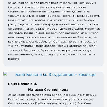
заказывал баню под ключ в кредит, большая часть суммы
была, но из за жесть какого стремительного роста
стоимости стройматериалов решили что дешевле за
текущую сумму в кредит чем пока накопим и цены вырастут,
цены догнать со своими зп нам тяжело, слишком быстро
растут( здесь решился на кредит так как реально под ключ
со светом, канализацией и водой делают в одном месте, так
что потом почти не должно быть доп расходов, из минусов
нам оттянули сроки начала строительства на 2 недели, так
как не оказалось свободной бригады, но вот на прошлой
уже приступили и пока доволен всем, материал привезли
хороший, без гнили, бригада сама нормальная, живут в
нашем летнем домике, соседи приглядывают пока мы на
работе)
Баня Бочка 5 м.
Наталья Степненкова
Заказывала здесь проект бани под ключ «Баня Бочка 5 м».
Все составляющие бани изготовили в срок, баню надо
было поставить в Глубоком( там дача у меня). Вообще,