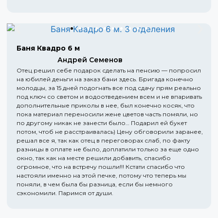
Баня Квадро 6 м
Андрей Семенов
Отец решил себе подарок сделать на пенсию — попросил
на юбилей деньги на заказ бани здесь. Бригада конечно
молодцы, за 15 дней подогнать все под сдачу прям реально
под ключ со светом и водоотведением всем и не впаривать
дополнительные приколы в нее, был конечно косяк, что
пока материал переносили жене цветов часть помяли, но
по другому никак не занести было… Подарил ей букет
потом, чтоб не расстраивалась) Цену обговорили заранее,
решал все я, так как отец в переговорах слаб, по факту
разницы в оплате не было, доплатили только за еще одно
окно, так как на месте решили добавить, спасибо
огромное, что на встречу пошли!!! Кстати спасибо что
настояли именно на этой печке, потому что теперь мы
поняли, в чем была бы разница, если бы немного
сэкономили. Паримся от души.