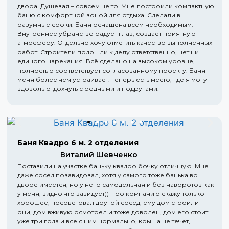
двора. Душевая – совсем не то. Мне построили компактную
баню с комфортной зоной для отдыха. Сделали в
разумные сроки. Баня оснащена всем необходимым.
Внутреннее убранство радует глаз, создает приятную
атмосферу. Отдельно хочу отметить качество выполненных
работ. Строители подошли к делу ответственно, нет ни
единого нарекания. Всё сделано на высоком уровне,
полностью соответствует согласованному проекту. Баня
меня более чем устраивает. Теперь есть место, где я могу
вдоволь отдохнуть с родными и подругами.
Баня Квадро 6 м. 2 отделения
Виталий Шевченко
Поставили на участке баньку квадро бочку отличную. Мне
даже сосед позавидовал, хотя у самого тоже банька во
дворе имеется, но у него самодельная и без наворотов как
у меня, видно что завидует)) Про компанию скажу только
хорошее, посоветовал другой сосед, ему дом строили
они, дом вживую осмотрел и тоже доволен, дом его стоит
уже три года и все с ним нормально, крыша не течет,