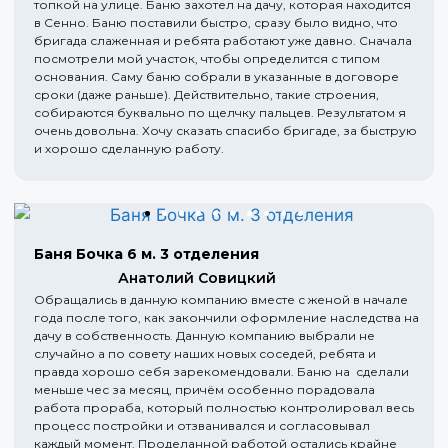
топкой на улице. Баню захотел на дачу, которая находится
в Сенно. Баню поставили быстро, сразу было видно, что
бригада слаженная и ребята работают уже давно. Сначала
посмотрели мой участок, чтобы определится с типом
основания. Саму баню собрали в указанные в договоре
сроки (даже раньше). Действительно, такие строения,
собираются буквально по щелчку пальцев. Результатом я
очень довольна. Хочу сказать спасибо бригаде, за быструю
и хорошо сделанную работу.
Баня Бочка 6 м. 3 отделения
Анатолий Совицкий
Обращались в данную компанию вместе с женой в начале
года после того, как закончили оформление наследства на
дачу в собственность. Данную компанию выбрали не
случайно а по совету наших новых соседей, ребята и
правда хорошо себя зарекомендовали. Баню на сделали
меньше чес за месяц, причём особенно порадовала
работа прораба, который полностью контролировал весь
процесс постройки и отзванивался и согласовывал
каждый момент. Проделанной работой остались крайне