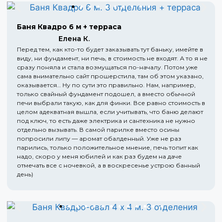
Баня Квадро 6 м + терраса
Елена К.
Перед тем, как кто-то будет заказывать тут баньку, имейте в
виду, ни фундамент, ни печь, в стоимость не входят. А то я не
сразу поняла и стала возмущаться по-началу. Потом уже
сама внимательно сайт прошерстила, там об этом указано,
оказывается… Ну по сути это правильно. Нам, например,
только свайный фундамент подошел, а вместо обычной
печи выбрали такую, как для финки. Все равно стоимость в
целом адекватная вышла, если учитывать, что баню делают
под ключ, то есть даже электрика и сантехника не нужно
отдельно вызывать. В самой парилке вместо осины
попросили липу — аромат обалденный. Уже не раз
парились, только положительное мнение, печь топит как
надо, скоро у меня юбилей и как раз будем на даче
отмечать все с ночевкой, а в воскресенье устрою банный
день)