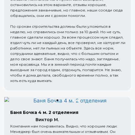
остановились на этом варианте, отзывы хорошие,
предложения заманчивые, но главное, наши соседи сюда
обращались, они им с домом помогли.
По срокам строительства должны были уложиться в
неделю, но справились они только за 10 дней. Но не суть,
главное сделали хорошо. За всем процессом муж следил,
ездил чуть ли не каждый день, все проверял, не халтурят ли
работники, нет ли пьяных на объекте. Здесь все норм,
сотрудники адекватные, видно, что с большим опытом и
дело свое знают. Баня получилась что надо, загляденье,
моя красавица. Мы и в зимний период почти каждые
выходные за город ездим, отдохнуть, попарится. Не знаю,
чтобы я дома делала, свободного времени полно, а так
хоть есть куда выехать.
Баня Бочка 4 м. 2 отделения
Виктор М.
Компания нам понравилась. Видно, что хорошие люди.
Менеджер был очень внимательным и отзывчивым. Он