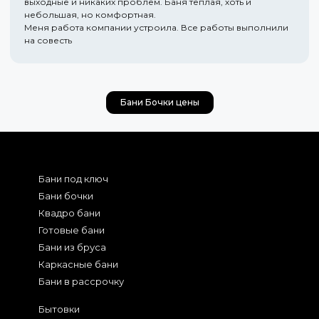
выходные и никаких проблем. Баня теплая, хоть и
небольшая, но комфортная.
Меня работа компании устроила. Все работы выполнили
на совесть
Бани Бочки цены
Бани под ключ
Бани бочки
Квадро бани
Готовые бани
Бани из бруса
Каркасные бани
Бани в рассрочку
Бытовки