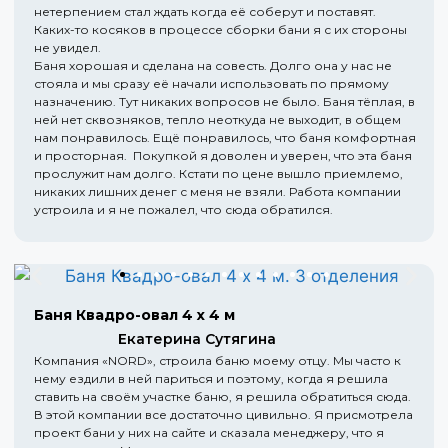
нетерпением стал ждать когда её соберут и поставят.
Каких-то косяков в процессе сборки бани я с их стороны
не увидел.
Баня хорошая и сделана на совесть. Долго она у нас не
стояла и мы сразу её начали использовать по прямому
назначению. Тут никаких вопросов не было. Баня тёплая, в
ней нет сквозняков, тепло неоткуда не выходит, в общем
нам понравилось. Ещё понравилось, что баня комфортная
и просторная. Покупкой я доволен и уверен, что эта баня
прослужит нам долго. Кстати по цене вышло приемлемо,
никаких лишних денег с меня не взяли. Работа компании
устроила и я не пожалел, что сюда обратился.
Баня Квадро-овал 4 х 4 м
Екатерина Сутягина
Компания «NORD», строила баню моему отцу. Мы часто к
нему ездили в ней париться и поэтому, когда я решила
ставить на своём участке баню, я решила обратиться сюда.
В этой компании все достаточно цивильно. Я присмотрела
проект бани у них на сайте и сказала менеджеру, что я