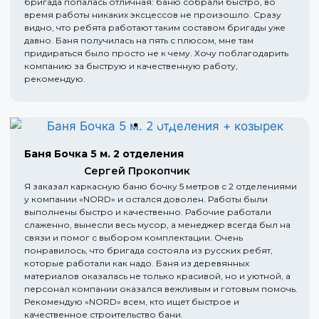
бригада попалась отличная: баню собрали быстро, во
время работы никаких эксцессов не произошло. Сразу
видно, что ребята работают таким составом бригады уже
давно. Баня получилась на пять с плюсом, мне там
придираться было просто не к чему. Хочу поблагодарить
компанию за быструю и качественную работу,
рекомендую.
Баня Бочка 5 м. 2 отделения
Сергей Прокопчик
Я заказал каркасную баню бочку 5 метров с 2 отделениями
у компании «NORD» и остался доволен. Работы были
выполнены быстро и качественно. Рабочие работали
слаженно, вынесли весь мусор, а менеджер всегда был на
связи и помог с выбором комплектации. Очень
понравилось, что бригада состояла из русских ребят,
которые работали как надо. Баня из деревянных
материалов оказалась не только красивой, но и уютной, а
персонал компании оказался вежливым и готовым помочь.
Рекомендую «NORD» всем, кто ищет быстрое и
качественное строительство бани.