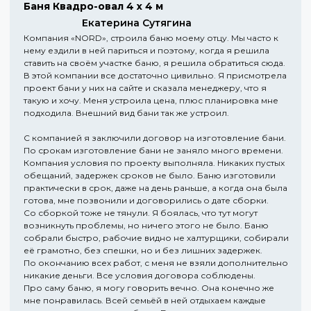
Баня Квадро-овал 4 х 4 м
Екатерина Сутягина
Компания «NORD», строила баню моему отцу. Мы часто к
нему ездили в ней париться и поэтому, когда я решила
ставить на своём участке баню, я решила обратиться сюда.
В этой компании все достаточно цивильно. Я присмотрела
проект бани у них на сайте и сказала менеджеру, что я
такую и хочу. Меня устроила цена, плюс планировка мне
подходила. Внешний вид бани так же устроил.
С компанией я заключили договор на изготовление бани.
По срокам изготовление бани не заняло много времени.
Компания условия по проекту выполняла. Никаких пустых
обещаний, задержек сроков не было. Баню изготовили
практически в срок, даже на день раньше, а когда она была
готова, мне позвонили и договорились о дате сборки.
Со сборкой тоже не тянули. Я боялась, что тут могут
возникнуть проблемы, но ничего этого не было. Баню
собрали быстро, рабочие видно не халтурщики, собирали
её грамотно, без спешки, но и без лишних задержек.
По окончанию всех работ, с меня не взяли дополнительно
никакие деньги. Все условия договора соблюдены.
Про саму баню, я могу говорить вечно. Она конечно же
мне понравилась. Всей семьёй в ней отдыхаем каждые