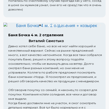
попалась по счастливому случаю бригада как у него, сосед
в шоке он мужиков узнал, они его не сразу) так что я очень
доволен)
Баня Бочка 4 м. 2 отделения
Виталий Самотько
Давно хотел себе баню, но все не мог найти хороший и
качественный вариант. Сейчас на рынке предложений
много, а вот качество непонятное. Когда все таки собрался
покупать баню, решил к этому вопросу подойти
основательно, чтобы не выкинуть день на ветер. Долго
смотрел бани разных компаний, но они меня не
устраивали. Коллега по работе предложил посмотреть
бани компании «Норд». Я посмотрел их предложения, и
решил обговорить качество их продукции с менеджером.
Обговорив покупку со семьёй, я наконец то созрел для
покупки. Компания кстати солидная, все чеки и договор
мне выдали.
Когда баню доставили мне на участок, я смог осмотреть
детально материал. Всё тут было нормально и я с