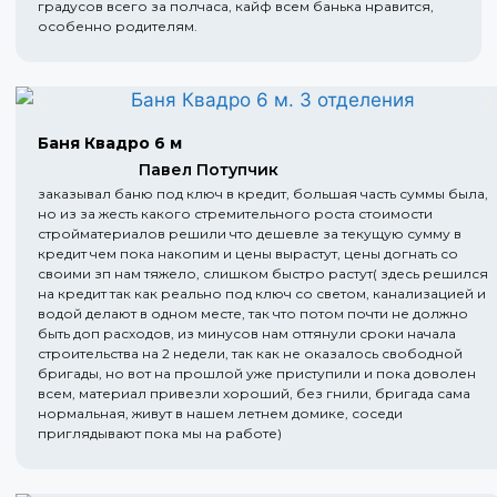
градусов всего за полчаса, кайф всем банька нравится,
особенно родителям.
Баня Квадро 6 м
Павел Потупчик
заказывал баню под ключ в кредит, большая часть суммы была,
но из за жесть какого стремительного роста стоимости
стройматериалов решили что дешевле за текущую сумму в
кредит чем пока накопим и цены вырастут, цены догнать со
своими зп нам тяжело, слишком быстро растут( здесь решился
на кредит так как реально под ключ со светом, канализацией и
водой делают в одном месте, так что потом почти не должно
быть доп расходов, из минусов нам оттянули сроки начала
строительства на 2 недели, так как не оказалось свободной
бригады, но вот на прошлой уже приступили и пока доволен
всем, материал привезли хороший, без гнили, бригада сама
нормальная, живут в нашем летнем домике, соседи
приглядывают пока мы на работе)