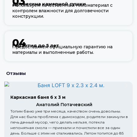
03
Древесина камерной сушки
Используем качественный пиломатериал с
контролем влажности для долговечности
конструкции.
04
Гарантия до 5 лет
Предоставляем официальную гарантию на
материалы и выполненные работы.
Отзывы
Каркасная баня 6 х 3 м
Анатолий Потачевский
Топим баню уже три месяца, качеством очень довольны.
Для нас была проблема с дымоходом, родители закинули в
печь дачный мусор, чего делать нельзя, потекла
непонятная смола — приехали и почистили все за один
день. Больше с этим не сталкивались. Летом топится до 85