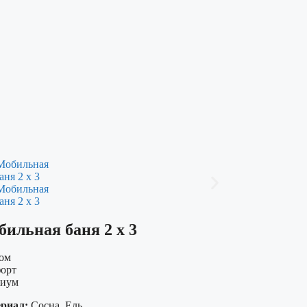
ильная баня 2 х 3
ом
орт
иум
риал:
Сосна, Ель