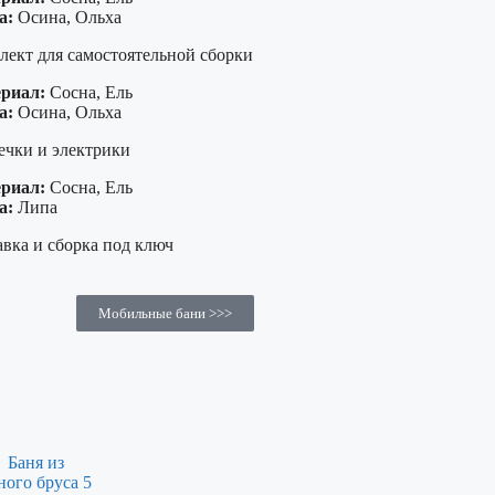
а:
Осина, Ольха
лект для самостоятельной сборки
риал:
Сосна, Ель
а:
Осина, Ольха
ечки и электрики
риал:
Сосна, Ель
а:
Липа
вка и сборка под ключ
Мобильные бани >>>