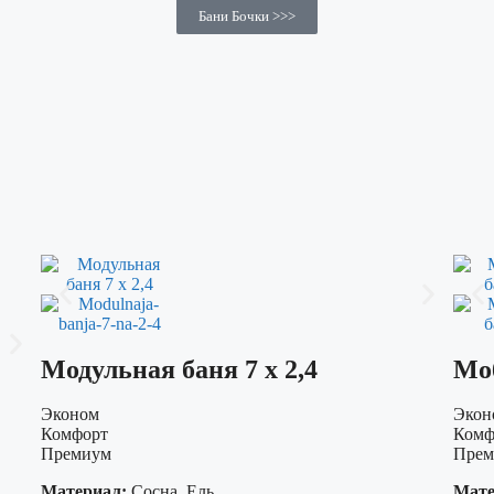
Бани Бочки >>>
Модульная баня 7 х 2,4
Моб
Эконом
Экон
Комфорт
Комф
Премиум
Прем
Материал:
Сосна, Ель
Мате