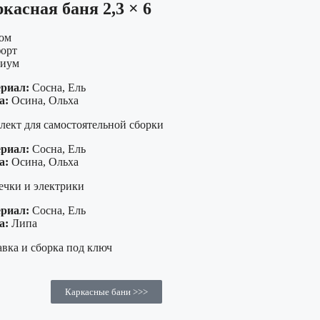
касная баня 2,3 × 6
ом
орт
иум
риал:
Сосна, Ель
а:
Осина, Ольха
лект для самостоятельной сборки
риал:
Сосна, Ель
а:
Осина, Ольха
ечки и электрики
риал:
Сосна, Ель
а:
Липа
вка и сборка под ключ
Каркасные бани >>>