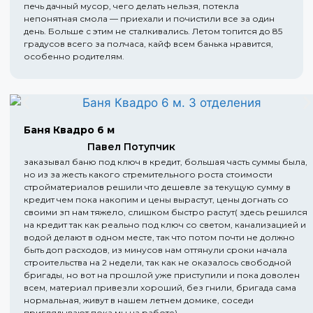
печь дачный мусор, чего делать нельзя, потекла
непонятная смола — приехали и почистили все за один
день. Больше с этим не сталкивались. Летом топится до 85
градусов всего за полчаса, кайф всем банька нравится,
особенно родителям.
Баня Квадро 6 м
Павел Потупчик
заказывал баню под ключ в кредит, большая часть суммы была,
но из за жесть какого стремительного роста стоимости
стройматериалов решили что дешевле за текущую сумму в
кредит чем пока накопим и цены вырастут, цены догнать со
своими зп нам тяжело, слишком быстро растут( здесь решился
на кредит так как реально под ключ со светом, канализацией и
водой делают в одном месте, так что потом почти не должно
быть доп расходов, из минусов нам оттянули сроки начала
строительства на 2 недели, так как не оказалось свободной
бригады, но вот на прошлой уже приступили и пока доволен
всем, материал привезли хороший, без гнили, бригада сама
нормальная, живут в нашем летнем домике, соседи
приглядывают пока мы на работе)