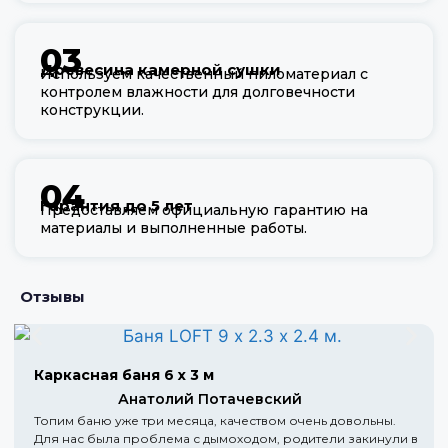
03
Древесина камерной сушки
Используем качественный пиломатериал с
контролем влажности для долговечности
конструкции.
04
Гарантия до 5 лет
Предоставляем официальную гарантию на
материалы и выполненные работы.
Отзывы
Каркасная баня 6 х 3 м
Анатолий Потачевский
Топим баню уже три месяца, качеством очень довольны.
Для нас была проблема с дымоходом, родители закинули в