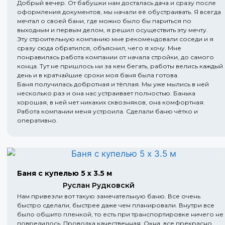
Добрый вечер. От бабушки нам досталась дача и сразу после
оформления документов, мы начали её обустраивать. Я всегда
мечтал о своей бани, где можно было бы париться по
выходным и первым делом, я решил осуществить эту мечту.
Эту строительную компанию мне рекомендовали соседи и я
сразу сюда обратился, объяснил, чего я хочу. Мне
понравилась работа компании от начала стройки, до самого
конца. Тут не пришлось ни за кем бегать, работы велись каждый
день и в кратчайшие сроки моя баня была готова.
Баня получилась добротная и тёплая. Мы уже мылись в ней
несколько раз и она нас устраивает полностью. Банька
хорошая, в ней нет никаких сквозняков, она комфортная.
Работа компании меня устроила. Сделали баню чётко и
оперативно.
Баня с купелью 5 х 3.5 м
Руслан Рудковскй
Нам привезли вот такую замечательную баню. Все очень
быстро сделали, быстрее даже чем планировали. Внутри все
было обшито пленкой, то есть при транспортировке ничего не
повредилось. Проводка качественная. Окна, все прекрасно