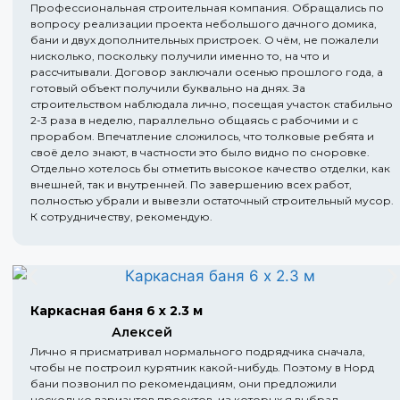
Профессиональная строительная компания. Обращались по
вопросу реализации проекта небольшого дачного домика,
бани и двух дополнительных пристроек. О чём, не пожалели
нисколько, поскольку получили именно то, на что и
рассчитывали. Договор заключали осенью прошлого года, а
готовый объект получили буквально на днях. За
строительством наблюдала лично, посещая участок стабильно
2-3 раза в неделю, параллельно общаясь с рабочими и с
прорабом. Впечатление сложилось, что толковые ребята и
своё дело знают, в частности это было видно по сноровке.
Отдельно хотелось бы отметить высокое качество отделки, как
внешней, так и внутренней. По завершению всех работ,
полностью убрали и вывезли остаточный строительный мусор.
К сотрудничеству, рекомендую.
Каркасная баня 6 х 2.3 м
Алексей
Лично я присматривал нормального подрядчика сначала,
чтобы не построил курятник какой-нибудь. Поэтому в Норд
бани позвонил по рекомендациям, они предложили
несколько вариантов проектов, из которых я выбрал