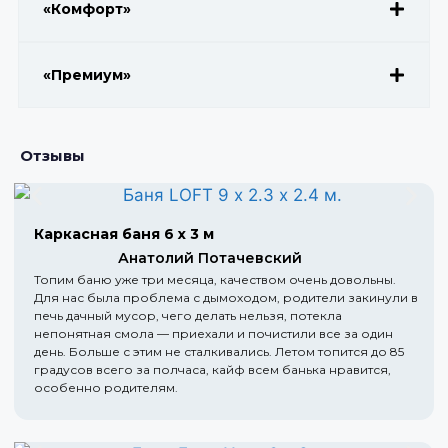
«Комфорт»
«Премиум»
Отзывы
Каркасная баня 6 х 3 м
Анатолий Потачевский
Топим баню уже три месяца, качеством очень довольны.
Для нас была проблема с дымоходом, родители закинули в
печь дачный мусор, чего делать нельзя, потекла
непонятная смола — приехали и почистили все за один
день. Больше с этим не сталкивались. Летом топится до 85
градусов всего за полчаса, кайф всем банька нравится,
особенно родителям.