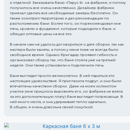
и отделкой. Заказывала баню «Парус 6» на фабрике, и потому
получилось все очень качественно. Дизайнер фабрики
приехал сделать все необходимые замеры бесплатно. Он
также осмотрел территорию и дал рекомендации по
расположению бани. Более того, он порекомендовал мне
печь, кровлю и фундамент, которые подходили к бане, и
обещал оптовые цены на все это.
В начале нам не удалось договориться о дате сборки, так как
мастера были заняты, а потом у меня тоже не всегда было
свободное время. Однако бригадир проявил гибкость и
организовал сборку так, что баня стояла уже на третьей
неделе. Они также установили и подключили печь.
Баня выглядит просто великолепно. В ней париться это
настоящее удовольствие. Я пригласила подруг, и они были
впечатлены качеством сборки. Даже на моем холмистом
участке (мне пришлось выровнять его, но фабрика не взяла
за это дополнительную плату) баня выглядит потрясающе. В
ней много места, и она удерживает тепло идеально.
В общем, я очень довольна своей покупкой.