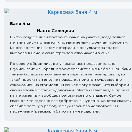
Баня 4 м
Настя Селецкая
В 2022 году решили построить баню на участке, тогда только
начали присматриваться к предлагаемым проектам и фирмам.
Много времени на этом потеряли, в результате за год все
выросло в цене, а само строительство начали в 2023.
По совету обратились в эту компанию, предварительно
изучили сайт и выбрали проект сравнительно небольшой бани.
Так как большими компаниями париться не планировали, то
такой проект нам вполне подходил, при этом существенно
сэкономили на стоимости. И сейчас могу сказать, что выбором
своим вполне остались довольны. Места хватает везде, проект
мы не изменяли вообще, поэтому все по стандарту. Самое
главное, что сделано все добротно, аккуратно. Хочется сказать
спасибо за такую работу, получилось без нервотрепки и
переживаний, заказали баню и нам ее сделали.