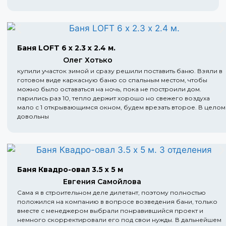
Баня LOFT 6 х 2.3 х 2.4 м.
Олег Хотько
купили участок зимой и сразу решили поставить баню. Взяли в
готовом виде каркасную баню со спальным местом, чтобы
можно было оставаться на ночь, пока не построили дом.
парились раз 10, тепло держит хорошо но свежего воздуха
мало с 1 открывающимся окном, будем врезать второе. В целом
довольны
Баня Квадро-овал 3.5 х 5 м
Евгения Самойлова
Сама я в строительном деле дилетант, поэтому полностью
положился на компанию в вопросе возведения бани, только
вместе с менеджером выбрали понравившийся проект и
немного скорректировали его под свои нужды. В дальнейшем