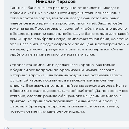
Николай Тарасов
Раньше к бане я как-то равнодушно относился и никогда в
общем о ней и не мечтал. Потом друзья стали приглашать к
себе в гости за город, там почти всегда они готовили баню,
наверное в это время я и пристрастился к ней. Захотел себе
тоже на даче. Посоветовался с женой, чтобы не сильно дорого
обошлось, решили сделать небольшую баню только для нашей
семьи. Проект выбрали Папус, компактная такая баня, но в тоже
время все в ней предусмотрено: 2 помещения размером по 2 и
4 метра, где можно раздеться, помыться и попариться. Очень
удобно и не занимает много места на участке.
Строила эта компания и сделали все хорошо. Как только
обсудили все вопросы по организации, начали завозить
материал. Стройка шла полным ходом и не останавливалась,
основной каркас поставили, а в заключении выполнили
отделку. Все аккуратно, приятный запах свежего дерева. Ну и в
общем мы остались довольны такой работой. Да, по срокам все
отлично, сделали раньше обещанного на 1 день, не много, а
приятно, не пришлось переживать лишний раз. А вообще
работали бригадир и строители слаженно и ответственно,
поэтому от меня лучшие рекомендации.