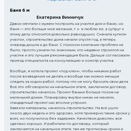
Баня 6 м
Екатерина Винничук
Давно мечтали с мужем построить на участке дом и баню, но
баня — это больше мое желание, т. к. я люблю ее, а супруг к
этому делу относится довольно равнодушно. Сначала купили
участок, строительство дома начали спустя год, а теперь
очередь дошла и до бани. С поиском компании проблем не
было, просто узнали по знакомым, кто недавно строился на
участке и это лучшая рекомендация была. Дальше согласовали
приезд специалиста на консультацию и осмотр участка.
Вообще, я хотела проект «под ключ», чтобы никаких работ
после возведения не делать и вообще как можно меньше
следить за ходом работ, потому что не могу бросить свои дела.
Все это обговорили на начальном этапе, заключили договор,
строительство началось. Проект баньки больше похож на
маленький домик. Планировку внутри никак не меняли,
стандартный проект нас вполне устроил.
Завезли материалы, началось строительство. На все ушло
около двух недель и это здорово, хотя примерно такие сроки у
всех, но получилось без задержек. Качеством доволен, все
сделано хорошо. И работали по договору, который
заключается на начальном этапе, там же прописаны сроки и