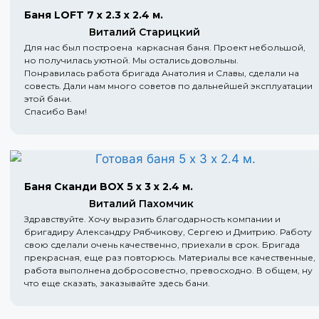
Баня LOFT 7 х 2.3 х 2.4 м.
Виталий Старицкий
Для нас был построена каркасная баня. Проект небольшой,
но получилась уютной. Мы остались довольны.
Понравилась работа бригада Анатолия и Славы, сделали на
совесть. Дали нам много советов по дальнейшей эксплуатации
этой бани.
Спасибо Вам!
Баня Сканди BOX 5 х 3 х 2.4 м.
Виталий Пахомчик
Здравствуйте. Хочу выразить благодарность компании и
бригадиру Александру Рябчикову, Сергею и Дмитрию. Работу
свою сделали очень качественно, приехали в срок. Бригада
прекрасная, еще раз повторюсь. Материалы все качественные,
работа выполнена добросовестно, превосходно. В общем, ну
что еще сказать, заказывайте здесь бани.