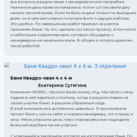
все вопросы решали также с менеджером или прорабом.
Назначили день привоза материала, потом согласовали дату
начала строительства. Я могла быть на даче только по выходным
дням, но в чате регулярно получала фото о идущих работах.
Это удобно. По завершению работ приехал на участок
принимать баню. Ну что, сделали согласно проекту, в том числе
и небольшие корректировки, которые обсуждали с
менеджером на начальном этапе. В общем я остался доволен
такой работой.
Баня Квадро-овал 4 х 4 м
Екатерина Сутягина
Компания «NORD», строила баню моему отцу. Мы часто к нему
ездили в ней париться и поэтому, когда я решила ставить на
своём участке баню, я решила обратиться сюда.
В этой компании все достаточно цивильно. Я присмотрела
проект бани у них на сайте и сказала менеджеру, что я такую и
хочу. Меня устроила цена, плюс планировка мне подходила.
Внешний вид бани так же устроил.
С компанией я заключили договор на изготовление бани. По