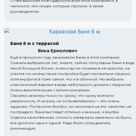
О чем выносим благодарность всей этой компании и, в
частности, тем лицам, которые строили. А также
руководителю.
Баня 6 м с террасой
Вика Ермолович
Ещё в прошлом году заказывали баню в этой компании.
Сначала выбрали ее тип, знаете, сейчас популярны бани в виде
такой большой бочки, я никогда не понимала её красоты, на
участке по-моему такая постройка будет смотреться странно,
хотя внутри всё тоже самое, что и в обычной. Мы выбрали
классический вариант в виде небольшого домика с террасой.
Очень вместительная с тремя комнатами.
Стройка началась точно по сроку, что сразу вселило
уверенность. И ни разу не останавливалась — это очень
здорово. Построили быстро, но несмотря на это, качество не
пострадало. Баня выглядит отлично и внешне, и внутри.
Отделка качественная, плохого материала замечено не было,
все досочки одна к одной. Рады были сотрудничать,
рекомендую.