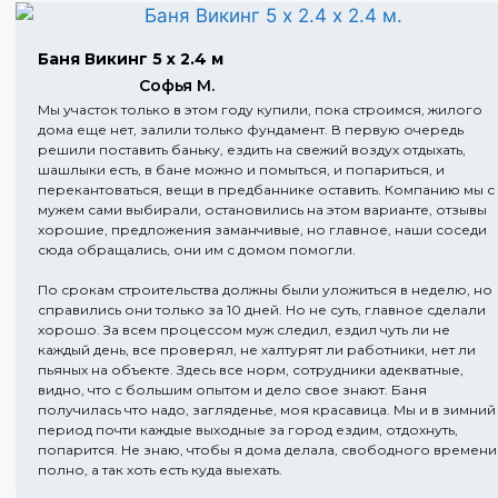
Баня Викинг 5 х 2.4 м
Софья М.
Мы участок только в этом году купили, пока строимся, жилого
дома еще нет, залили только фундамент. В первую очередь
решили поставить баньку, ездить на свежий воздух отдыхать,
шашлыки есть, в бане можно и помыться, и попариться, и
перекантоваться, вещи в предбаннике оставить. Компанию мы с
мужем сами выбирали, остановились на этом варианте, отзывы
хорошие, предложения заманчивые, но главное, наши соседи
сюда обращались, они им с домом помогли.
По срокам строительства должны были уложиться в неделю, но
справились они только за 10 дней. Но не суть, главное сделали
хорошо. За всем процессом муж следил, ездил чуть ли не
каждый день, все проверял, не халтурят ли работники, нет ли
пьяных на объекте. Здесь все норм, сотрудники адекватные,
видно, что с большим опытом и дело свое знают. Баня
получилась что надо, загляденье, моя красавица. Мы и в зимний
период почти каждые выходные за город ездим, отдохнуть,
попарится. Не знаю, чтобы я дома делала, свободного времени
полно, а так хоть есть куда выехать.