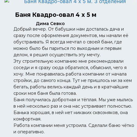
Баня Квадро-овал 4 х 5 м
Дима Севко
Добрый вечер. От бабушки нам досталась дача и
сразу после оформления документов, мы начали её
обустраивать. Я всегда мечтал о своей бани, где
можно было бы париться по выходным и первым
делом, я решил осуществить эту мечту.
Эту строительную компанию мне рекомендовали
соседи и я сразу сюда обратился, объяснил, чего я
хочу. Мне понравилась работа компании от начала
стройки, до самого конца. Тут не пришлось ни за кем
бегать, работы велись каждый день и в кратчайшие
сроки моя баня была готова.
Баня получилась добротная и тёплая. Мы уже мылись
в ней несколько раз и она нас устраивает полностью.
Банька хорошая, в ней нет никаких сквозняков, она
комфортная.
Работа компании меня устроила. Сделали баню чётко
и оперативно.