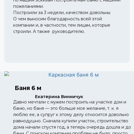
по нашим эскизам построить нам баню с нашими
пожеланиями.
Построили за 3 недели, качеством довольны
О чем выносим благодарность всей этой
компании и, в частности, тем лицам, которые
строили. А также руководителю.
Баня 6 м
Екатерина Винничук
Давно мечтали с мужем построить на участке дом и
баню, но баня — это больше мое желание, т. к. я
люблю ее, а супруг к этому делу относится довольно
равнодушно. Сначала купили участок, строительство
дома начали спустя год, а теперь очередь дошла и до
бани. С поиском компании проблем не было, просто