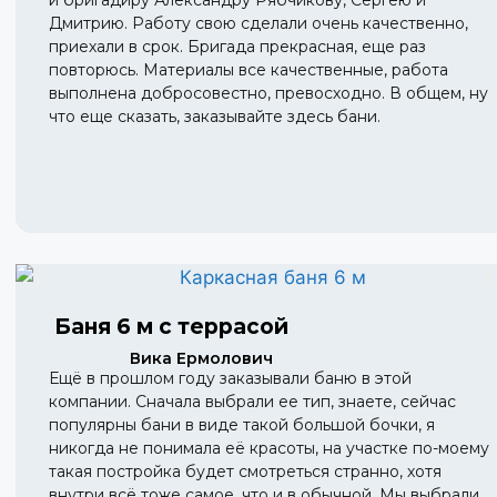
и бригадиру Александру Рябчикову, Сергею и
Дмитрию. Работу свою сделали очень качественно,
приехали в срок. Бригада прекрасная, еще раз
повторюсь. Материалы все качественные, работа
выполнена добросовестно, превосходно. В общем, ну
что еще сказать, заказывайте здесь бани.
Баня 6 м с террасой
Вика Ермолович
Ещё в прошлом году заказывали баню в этой
компании. Сначала выбрали ее тип, знаете, сейчас
популярны бани в виде такой большой бочки, я
никогда не понимала её красоты, на участке по-моему
такая постройка будет смотреться странно, хотя
внутри всё тоже самое, что и в обычной. Мы выбрали