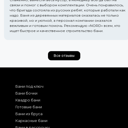
связи и помог с выбором комплектации. Очень понравилось,
что бригада состояла из русских ребят, которые работали как
надо. Баня из деревянных материалов оказалась не только
красивой, но и уютной, а персонал компании оказался
вежливым и готовым помочь. Рекомендую «NORD» всем, кто
ищет быстрое и качественное строительство бани.
Все отзывы
Бани под ключ
Бани бочки
Квадро бани
Готовые бани
Бани из бруса
Каркасные бани
Бани в рассрочку